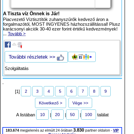
A Tiszta víz Önnek is Jár!
Piacvezető Víztisztítók zuhanyszűrők kedvező áron a
forgalmazótól, MOST INGYENES házhozszállítással! Plusz
karácsonyi akciók 30-40 ezer forint értékű kedvezmények!
...
Tovább >
További részletek >>
Szolgáltatás
.
2
3
4
5
6
7
8
9
[1]
Következő >
Vége >>
10
20
50
100
A listában
|
|
|
találat
3.830
183.674
megjelenés az elmúlt 24 órában
partner oldalon -
VIP