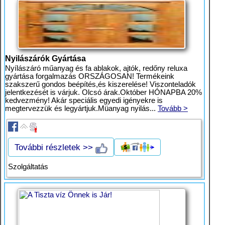
Nyilászárók Gyártása
Nyílászáró műanyag és fa ablakok, ajtók, redőny reluxa
gyártása forgalmazás ORSZÁGOSAN! Termékeink
szakszerű gondos beépítés,és kiszerelése! Viszonteladók
jelentkezését is várjuk. Olcsó árak.Október HÓNAPBA 20%
kedvezmény! Akár speciális egyedi igényekre is
megtervezzük és legyártjuk.Müanyag nyilás...
Tovább >
További részletek >>
Szolgáltatás