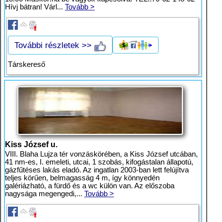
Hívj bátran! Várl...
Tovább >
További részletek >>
Társkereső
Kiss József u.
VIII. Blaha Lujza tér vonzáskörében, a Kiss József utcában,
41 nm-es, I. emeleti, utcai, 1 szobás, kifogástalan állapotú,
gázfűtéses lakás eladó. Az ingatlan 2003-ban lett felújítva
teljes körűen, belmagasság 4 m, így könnyedén
galériázható, a fürdő és a wc külön van. Az előszoba
nagysága megengedi,...
Tovább >