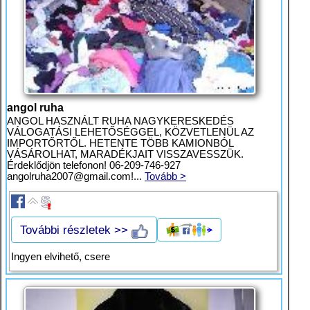
angol ruha
ANGOL HASZNÁLT RUHA NAGYKERESKEDÉS
VÁLOGATÁSI LEHETŐSÉGGEL, KÖZVETLENÜL AZ
IMPORTŐRTŐL. HETENTE TÖBB KAMIONBÓL
VÁSÁROLHAT, MARADÉKJAIT VISSZAVESSZÜK.
Érdeklődjön telefonon! 06-209-746-927
angolruha2007@gmail.com
!...
Tovább >
További részletek >>
Ingyen elvihető, csere