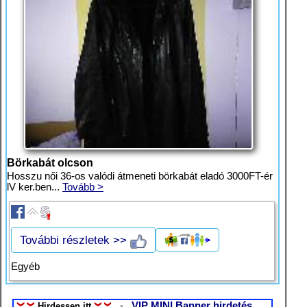
Börkabát olcson
Hosszu női 36-os valódi átmeneti börkabát eladó 3000FT-ér
lV ker.ben...
Tovább >
További részletek >>
Egyéb
-
VIP MINI Banner hirdetés
Hirdessen itt