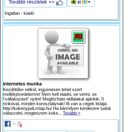
További részletek >>
Ingatlan - kiadó
internetes munka
Kezdőtőke nélkül, ingyenesen tehet szert
mellékjövedelemre! Nem kell eladni, se venni, se
\'vállakozást\' nyitni! Megbízható oldlalakat ajánlok, 0
rizikóval, minden korosztálynak! Itt van a cégek listája:
http://kokenyjudi.mlap.hu/ Ha bármilyen kérdésére tudok
válaszolni, megteszem koke...
Tovább >