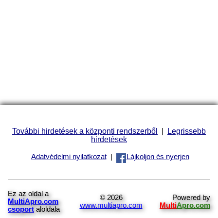
További hirdetések a központi rendszerből
|
Legrissebb
hirdetések
Adatvédelmi nyilatkozat
|
Lájkoljon és nyerjen
Ez az oldal a
© 2026
Powered by
MultiApro.com
www.multiapro.com
Multi
Apro.com
csoport
aloldala