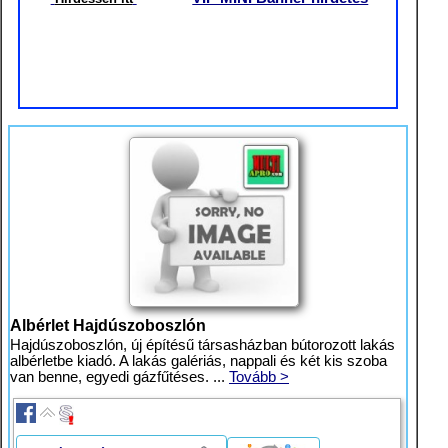
Albérlet Hajdúszoboszlón
Hajdúszoboszlón, új építésű társasházban bútorozott lakás
albérletbe kiadó. A lakás galériás, nappali és két kis szoba
van benne, egyedi gázfűtéses. ...
Tovább >