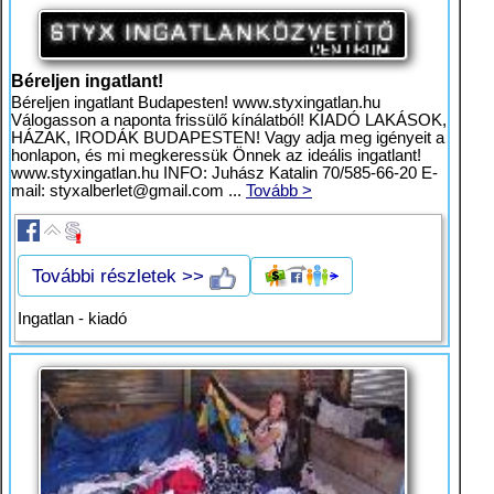
Béreljen ingatlant!
Béreljen ingatlant Budapesten! www.styxingatlan.hu
Válogasson a naponta frissülő kínálatból! KIADÓ LAKÁSOK,
HÁZAK, IRODÁK BUDAPESTEN! Vagy adja meg igényeit a
honlapon, és mi megkeressük Önnek az ideális ingatlant!
www.styxingatlan.hu INFO: Juhász Katalin 70/585-66-20 E-
mail:
styxalberlet@gmail.com
...
Tovább >
További részletek >>
Ingatlan - kiadó