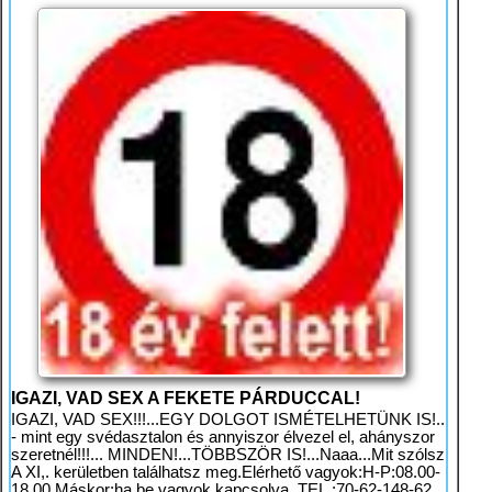
IGAZI, VAD SEX A FEKETE PÁRDUCCAL!
IGAZI, VAD SEX!!!...EGY DOLGOT ISMÉTELHETÜNK IS!..
- mint egy svédasztalon és annyiszor élvezel el, ahányszor
szeretnél!!!... MINDEN!...TÖBBSZÖR IS!...Naaa...Mit szólsz
A XI,. kerületben találhatsz meg.Elérhető vagyok:H-P:08.00-
18.00 Máskor:ha be vagyok kapcsolva. TEL.:70-62-148-62