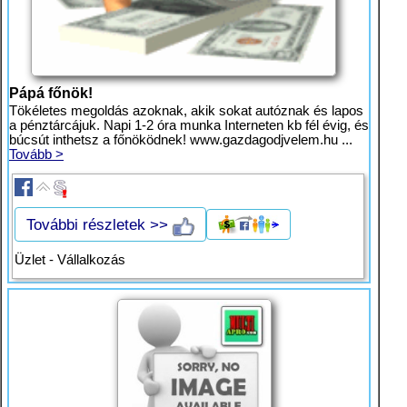
Pápá főnök!
Tökéletes megoldás azoknak, akik sokat autóznak és lapos
a pénztárcájuk. Napi 1-2 óra munka Interneten kb fél évig, és
búcsút inthetsz a főnöködnek! www.gazdagodjvelem.hu ...
Tovább >
További részletek >>
Üzlet - Vállalkozás